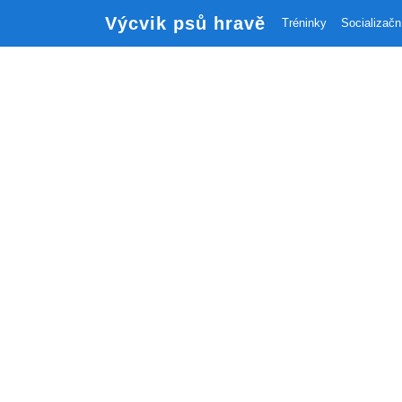
Výcvik psů hravě
Tréninky
Socializačn